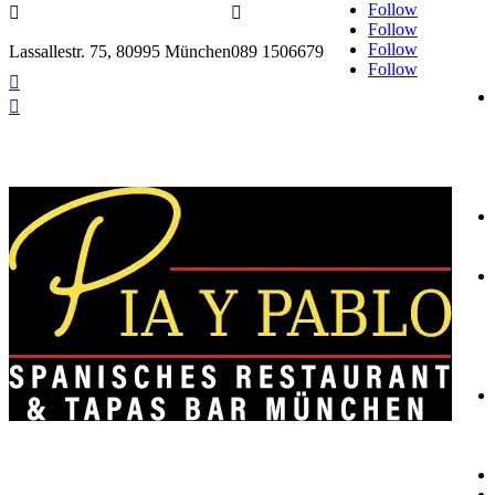
Follow


Follow
Follow
Lassallestr. 75, 80995 München
089 1506679
Follow

