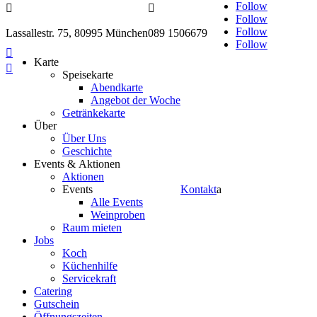
Follow


Follow
Follow
Lassallestr. 75, 80995 München
089 1506679
Follow

Karte

Speisekarte
Abendkarte
Angebot der Woche
Getränkekarte
Über
Über Uns
Geschichte
Events & Aktionen
Aktionen
Events
Kontakt
a
Alle Events
Weinproben
Raum mieten
Jobs
Koch
Küchenhilfe
Servicekraft
Catering
Gutschein
Öffnungszeiten