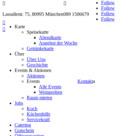
Follow


Follow
Follow
Lassallestr. 75, 80995 München
089 1506679
Follow

Karte

Speisekarte
Abendkarte
Angebot der Woche
Getränkekarte
Über
Über Uns
Geschichte
Events & Aktionen
Aktionen
Events
Kontakt
a
Alle Events
Weinproben
Raum mieten
Jobs
Koch
Küchenhilfe
Servicekraft
Catering
Gutschein
Öffnungszeiten